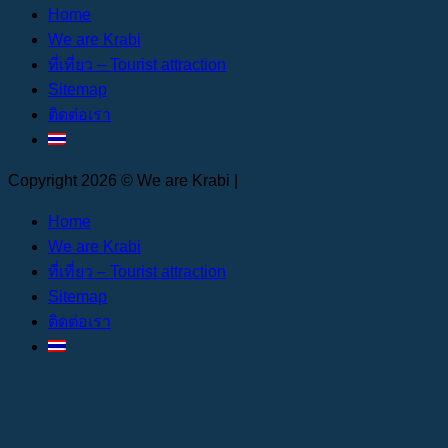
Home
We are Krabi
ที่เที่ยว – Tourist attraction
Sitemap
ติดต่อเรา
Copyright 2026 © We are Krabi |
Home
We are Krabi
ที่เที่ยว – Tourist attraction
Sitemap
ติดต่อเรา