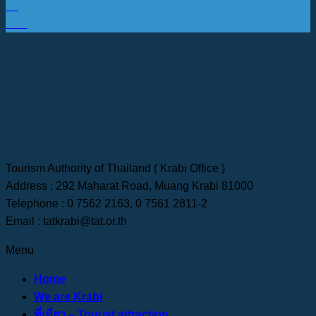
01
พ.ค.
Tourism Authority of Thailand ( Krabi Office )
Address : 292 Maharat Road, Muang Krabi 81000
Telephone : 0 7562 2163, 0 7561 2811-2
Email : tatkrabi@tat.or.th
Menu
Home
We are Krabi
ที่เที่ยว – Tourist attraction