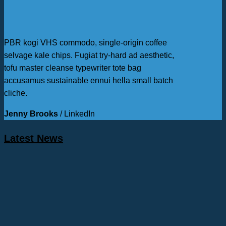
PBR kogi VHS commodo, single-origin coffee
selvage kale chips. Fugiat try-hard ad aesthetic,
tofu master cleanse typewriter tote bag
accusamus sustainable ennui hella small batch
cliche.
Jenny Brooks
/
LinkedIn
Latest News