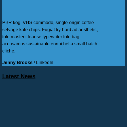
PBR kogi VHS commodo, single-origin coffee
selvage kale chips. Fugiat try-hard ad aesthetic,
tofu master cleanse typewriter tote bag
accusamus sustainable ennui hella small batch
cliche.
Jenny Brooks
/
LinkedIn
Latest News