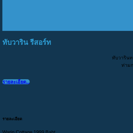
ทับวาริน รีสอร์ท
ทับวารินทร
ท่ามก
รายละเอียด...
รายละเอียด
Warin Cottage 1999 ฺBaht