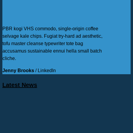
PBR kogi VHS commodo, single-origin coffee
selvage kale chips. Fugiat try-hard ad aesthetic,
tofu master cleanse typewriter tote bag
accusamus sustainable ennui hella small batch
cliche.
Jenny Brooks
/
LinkedIn
Latest News