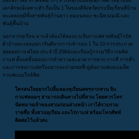
และสภาพอากาศที่ดีมากๆ ทำให้ทุเรียนมีคุณภาพดี รสอร่อยมี
เอกลักษณ์เฉพาะตัว ถือเป็น 1 ในของดีจังหวัดกระบี่ทุเรียนที่บ้าน
ทะเลหอยมีทั้งสายพันธุ์ก้านยาว หมอนทอง ชะนีพวงมณี และ
พันธุ์พื้นบ้าน
นอกจากทุเรียน มาแล้วต้องได้ลองแวะจิบกาแฟสายพันธุ์โรบัส
ต้าบ้านทะเลหอยการันตีจากการเข้ารอบ 1 ใน 10 การประกวด
สุดยอดกาแฟไทย ประจำปี 2564และเรียนรู้กรรมวิธีการผลิต
กาแฟ ตั้งแต่ขั้นตอนการทำความสะอาด การตาก การสี การคั่ว
และการชงกาแฟหรืออยากจะถ่ายเซลฟี่ คู่ต้นกาแฟและเมล็ด
กาแฟแบบใกล้ชิด
ใครสนใจอยากไปลิ้มลองทุเรียนสดๆจากสวน จิบ
กาแฟหอมๆ สามารถเดินทางไปที่สวน โดยควรโทร
นัดหมายเจ้าของสวนก่อนล่วงหน้า เราได้รวบรวม
รายชื่อ ทั้งสวนทุเรียน และไร่กาแฟ พร้อมโทรศัพท์
ติดต่อไว้แล้วค่ะ