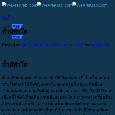
Skip
to
content
ที่เที่ยว
Menu
ถ้ำผีหัวโต
Menu
Posted on
24 กันยายน 2020
28 กันยายน 2020
by
wearekrabi
ถ้ำผีหัวโต
ตั้งอยู่ที่บ้านบ่อท่อ ตำบลอ่าวลึกใต้ จังหวัดกระบี่ เป็นถ้ำยุคก่อน
ประวัติศาสตร์ที่สำคัญแห่งหนึ่ง จุดเด่นอยู่ที่ กลุ่มภาพเขียน
จำนวนนับร้อยภาพ สันนิษฐานว่ามีอายุ ราว 2,000-3,000 ปี ภาพ
เขียนที่โด่งดังที่สุดคือ ภาพเขียนรูปคนใส่หมวกทรงสูงหรือคล้าย
กับคนที่มีหัวเป็นสัตว์มีเขา เขียนด้วยสีแดงทั้งตัวคล้ายมนุษย์ต่าง
ดาว และภาพมือสองข้างที่ทาบไว้บนเพดานถ้ำ มีลักษณะพิเศษ