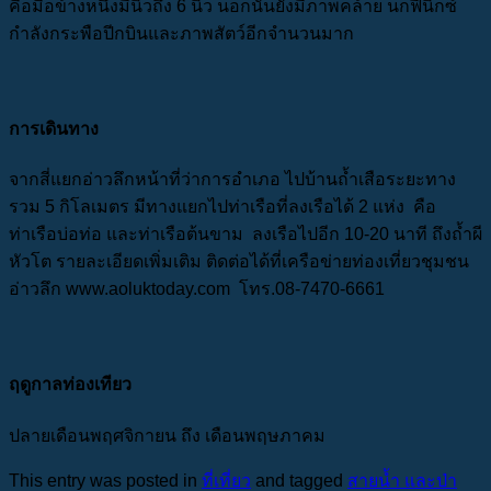
คือมือข้างหนึ่งมีนิ้วถึง 6 นิ้ว นอกนั้นยังมีภาพคล้าย นกฟีนิกซ์
กำลังกระพือปีกบินและภาพสัตว์อีกจำนวนมาก
การเดินทาง
จากสี่แยกอ่าวลึกหน้าที่ว่าการอำเภอ ไปบ้านถ้ำเสือระยะทาง
รวม 5 กิโลเมตร มีทางแยกไปท่าเรือที่ลงเรือได้ 2 แห่ง คือ
ท่าเรือบ่อท่อ และท่าเรือต้นขาม ลงเรือไปอีก 10-20 นาที ถึงถ้ำผี
หัวโต รายละเอียดเพิ่มเติม ติดต่อได้ที่เครือข่ายท่องเที่ยวชุมชน
อ่าวลึก www.aoluktoday.com โทร.08-7470-6661
ฤดูกาลท่องเทียว
ปลายเดือนพฤศจิกายน ถึง เดือนพฤษภาคม
This entry was posted in
ที่เที่ยว
and tagged
สายน้ำ และป่า