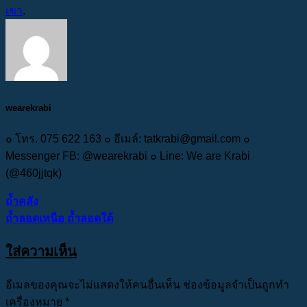
เขา
.
wearekrabi
๐ โทร. 075 622 163 ๐ อีเมล์: tatkrabi@gmail.com ๐
Messenger FB: @wearekrabi ๐ Line: We are Krabi
(@460jjtqk)
ถ้ำคลัง
ถ้ำลอดเหนือ ถ้ำลอดใต้
ใส่ความเห็น
อีเมลของคุณจะไม่แสดงให้คนอื่นเห็น
ช่องข้อมูลจำเป็นถูกทำ
เครื่องหมาย
*